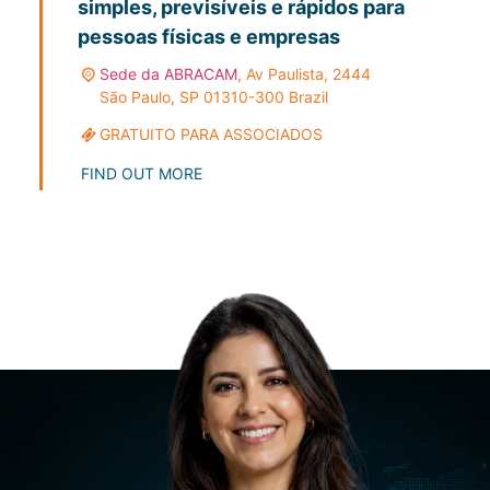
simples, previsíveis e rápidos para
pessoas físicas e empresas
Sede da ABRACAM
,
Av Paulista, 2444
São Paulo
,
SP
01310-300
Brazil
GRATUITO PARA ASSOCIADOS
FIND OUT MORE