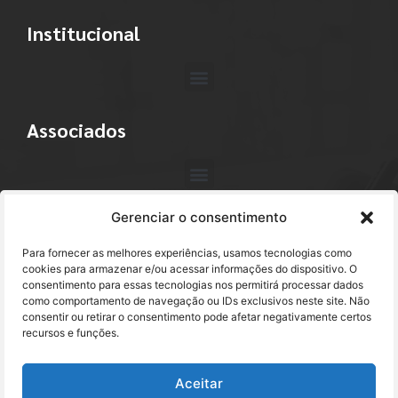
Institucional
Associados
Gerenciar o consentimento
Contato
Para fornecer as melhores experiências, usamos tecnologias como
+55 (11) 3113-4040
cookies para armazenar e/ou acessar informações do dispositivo. O
consentimento para essas tecnologias nos permitirá processar dados
como comportamento de navegação ou IDs exclusivos neste site. Não
abracam@abracam.com
consentir ou retirar o consentimento pode afetar negativamente certos
recursos e funções.
Avenida Paulista, 2444 - 1º Andar - Cj. 12
Bela Vista - São Paulo, SP CEP 01310-300
Aceitar