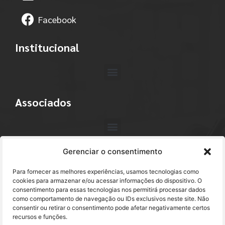
Facebook
Institucional
Associados
Gerenciar o consentimento
Contato
Para fornecer as melhores experiências, usamos tecnologias como
+55 (11) 3113-4040
cookies para armazenar e/ou acessar informações do dispositivo. O
consentimento para essas tecnologias nos permitirá processar dados
como comportamento de navegação ou IDs exclusivos neste site. Não
abracam@abracam.com
consentir ou retirar o consentimento pode afetar negativamente certos
recursos e funções.
Avenida Paulista, 2444 - 1º Andar - Cj. 12