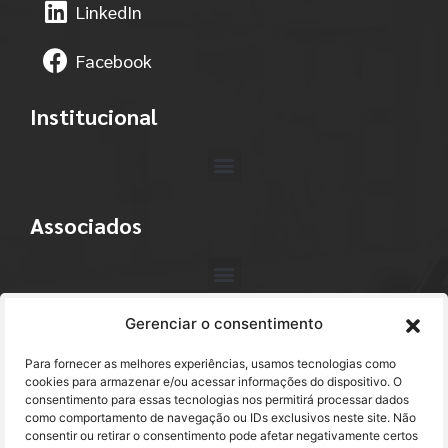
LinkedIn
Facebook
Institucional
Associados
Gerenciar o consentimento
Contato
Para fornecer as melhores experiências, usamos tecnologias como
+55 (11) 3113-4040
cookies para armazenar e/ou acessar informações do dispositivo. O
consentimento para essas tecnologias nos permitirá processar dados
como comportamento de navegação ou IDs exclusivos neste site. Não
abracam@abracam.com
consentir ou retirar o consentimento pode afetar negativamente certos