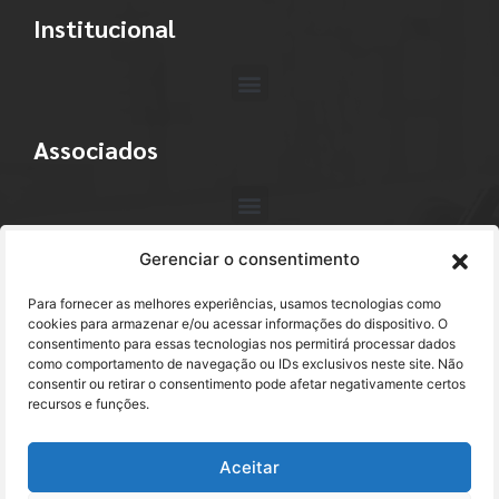
Institucional
Associados
Gerenciar o consentimento
Contato
Para fornecer as melhores experiências, usamos tecnologias como
+55 (11) 3113-4040
cookies para armazenar e/ou acessar informações do dispositivo. O
consentimento para essas tecnologias nos permitirá processar dados
como comportamento de navegação ou IDs exclusivos neste site. Não
abracam@abracam.com
consentir ou retirar o consentimento pode afetar negativamente certos
recursos e funções.
Avenida Paulista, 2444 - 1º Andar - Cj. 12
Bela Vista - São Paulo, SP CEP 01310-300
Aceitar