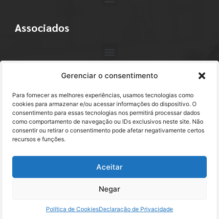
Associados
Gerenciar o consentimento
Contato
Para fornecer as melhores experiências, usamos tecnologias como
+55 (11) 3113-4040
cookies para armazenar e/ou acessar informações do dispositivo. O
consentimento para essas tecnologias nos permitirá processar dados
como comportamento de navegação ou IDs exclusivos neste site. Não
abracam@abracam.com
consentir ou retirar o consentimento pode afetar negativamente certos
recursos e funções.
Avenida Paulista, 2444 - 1º Andar - Cj. 12
Bela Vista - São Paulo, SP CEP 01310-300
Aceitar
Negar
© 2024 - ABRACAM - Todos os direitos reservados.
Política de Cookies
Declaração de Privacidade