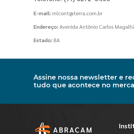
E-mail:
mlcont@terra.com.br
Endereço:
Avenida Antônio Carlos Magalh
Estado:
BA
Assine nossa newsletter e 
tudo que acontece no merca
Insti