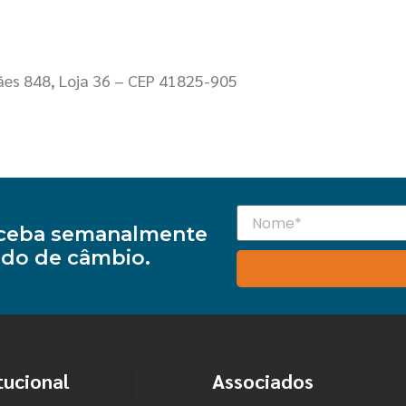
ães 848, Loja 36 – CEP 41825-905
receba semanalmente
do de câmbio.
tucional
Associados