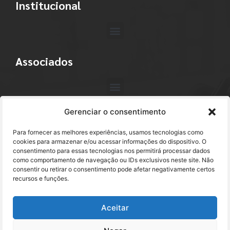
Institucional
Associados
Gerenciar o consentimento
Contato
Para fornecer as melhores experiências, usamos tecnologias como
+55 (11) 3113-4040
cookies para armazenar e/ou acessar informações do dispositivo. O
consentimento para essas tecnologias nos permitirá processar dados
como comportamento de navegação ou IDs exclusivos neste site. Não
abracam@abracam.com
consentir ou retirar o consentimento pode afetar negativamente certos
recursos e funções.
Avenida Paulista, 2444 - 1º Andar - Cj. 12
Bela Vista - São Paulo, SP CEP 01310-300
Aceitar