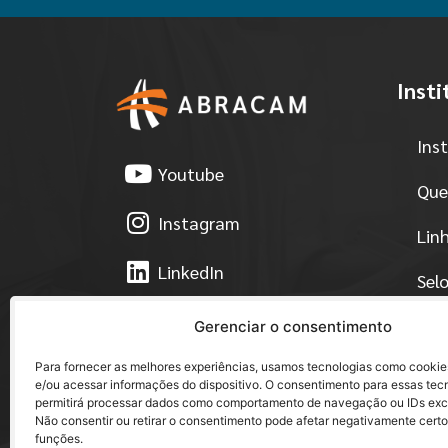
Insti
Ins
Youtube
Que
Instagram
Lin
LinkedIn
Sel
Facebook
Est
Gerenciar o consentimento
Para fornecer as melhores experiências, usamos tecnologias como cooki
Pol
e/ou acessar informações do dispositivo. O consentimento para essas tec
permitirá processar dados como comportamento de navegação ou IDs exclu
Eve
Não consentir ou retirar o consentimento pode afetar negativamente certo
funções.