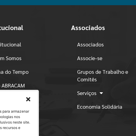
tucional
Associados
titucional
Associados
m Somos
Associe-se
ha do Tempo
Grupos de Trabalho e
Comitês
o ABRACAM
Serviços
atuto
Economia Solidária
es para armazenar
ítica de Conduta
nologias nos
sivos neste site.
ntos
s recursos e