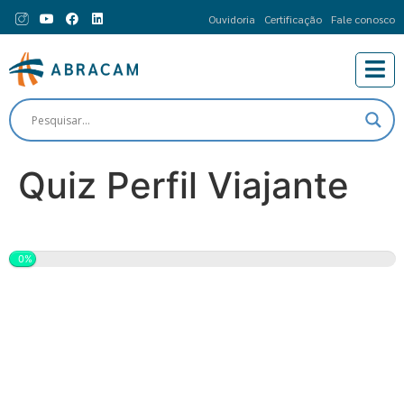
Ouvidoria
Certificação
Fale conosco
Quiz Perfil Viajante
0%
Se você pudesse
teletransportar para
qualquer lugar agora,