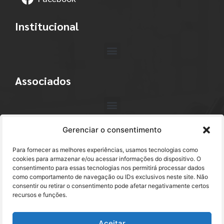
Institucional
Associados
Gerenciar o consentimento
Contato
Para fornecer as melhores experiências, usamos tecnologias como
+55 (11) 3113-4040
cookies para armazenar e/ou acessar informações do dispositivo. O
consentimento para essas tecnologias nos permitirá processar dados
como comportamento de navegação ou IDs exclusivos neste site. Não
abracam@abracam.com
consentir ou retirar o consentimento pode afetar negativamente certos
recursos e funções.
Avenida Paulista, 2444 - 1º Andar - Cj. 12
Bela Vista - São Paulo, SP CEP 01310-300
Aceitar