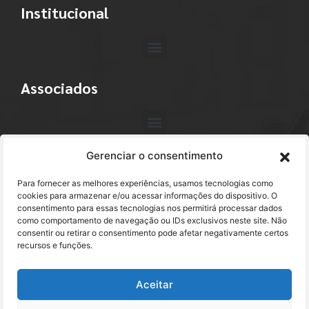
Institucional
Associados
Gerenciar o consentimento
Contato
Para fornecer as melhores experiências, usamos tecnologias como
+55 (11) 3113-4040
cookies para armazenar e/ou acessar informações do dispositivo. O
consentimento para essas tecnologias nos permitirá processar dados
como comportamento de navegação ou IDs exclusivos neste site. Não
abracam@abracam.com
consentir ou retirar o consentimento pode afetar negativamente certos
recursos e funções.
Avenida Paulista, 2444 - 1º Andar - Cj. 12
Bela Vista - São Paulo, SP CEP 01310-300
Aceitar