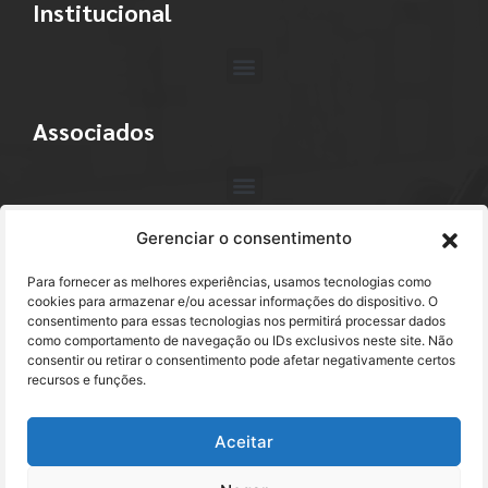
Institucional
Associados
Gerenciar o consentimento
Contato
Para fornecer as melhores experiências, usamos tecnologias como
+55 (11) 3113-4040
cookies para armazenar e/ou acessar informações do dispositivo. O
consentimento para essas tecnologias nos permitirá processar dados
como comportamento de navegação ou IDs exclusivos neste site. Não
abracam@abracam.com
consentir ou retirar o consentimento pode afetar negativamente certos
recursos e funções.
Avenida Paulista, 2444 - 1º Andar - Cj. 12
Bela Vista - São Paulo, SP CEP 01310-300
Aceitar