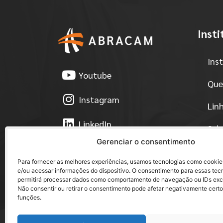
Insti
Ins
Youtube
Que
Instagram
Lin
LinkedIn
Sel
Gerenciar o consentimento
Facebook
Est
Para fornecer as melhores experiências, usamos tecnologias como cooki
e/ou acessar informações do dispositivo. O consentimento para essas tec
Pol
permitirá processar dados como comportamento de navegação ou IDs exclu
Não consentir ou retirar o consentimento pode afetar negativamente certo
Eve
funções.