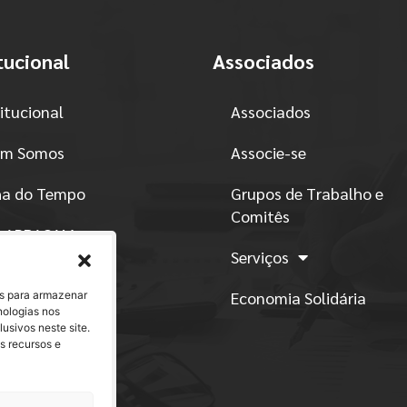
tucional
Associados
titucional
Associados
m Somos
Associe-se
ha do Tempo
Grupos de Trabalho e
Comitês
o ABRACAM
Serviços
atuto
Economia Solidária
es para armazenar
nologias nos
ítica de Conduta
sivos neste site.
s recursos e
ntos