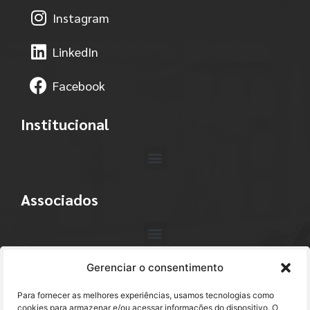
Instagram
LinkedIn
Facebook
Institucional
Associados
Gerenciar o consentimento
Contato
Para fornecer as melhores experiências, usamos tecnologias como
+55 (11) 3113-4040
cookies para armazenar e/ou acessar informações do dispositivo. O