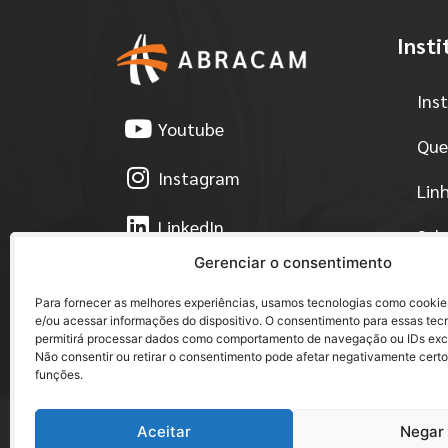
Insti
Ins
Youtube
Que
Instagram
Lin
LinkedIn
Sel
Gerenciar o consentimento
Facebook
Est
Para fornecer as melhores experiências, usamos tecnologias como cooki
e/ou acessar informações do dispositivo. O consentimento para essas tec
Pol
permitirá processar dados como comportamento de navegação ou IDs exclu
Não consentir ou retirar o consentimento pode afetar negativamente certo
Eve
funções.
Aceitar
Negar