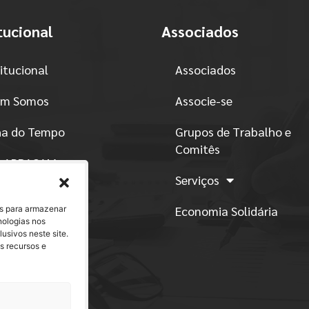
tucional
Associados
titucional
Associados
m Somos
Associe-se
ha do Tempo
Grupos de Trabalho e
Comitês
o ABRACAM
Serviços
atuto
Economia Solidária
es para armazenar
nologias nos
ítica de Conduta
sivos neste site.
s recursos e
ntos