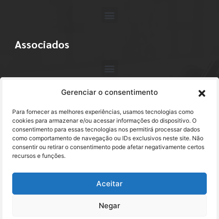
Associados
Gerenciar o consentimento
Contato
Para fornecer as melhores experiências, usamos tecnologias como
+55 (11) 3113-4040
cookies para armazenar e/ou acessar informações do dispositivo. O
consentimento para essas tecnologias nos permitirá processar dados
como comportamento de navegação ou IDs exclusivos neste site. Não
abracam@abracam.com
consentir ou retirar o consentimento pode afetar negativamente certos
recursos e funções.
Avenida Paulista, 2444 - 1º Andar - Cj. 12
Bela Vista - São Paulo, SP CEP 01310-300
Aceitar
Negar