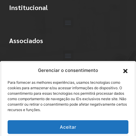
Institucional
Associados
Gerenciar o consentimento
Contato
Para fornecer as melhores experiências, usamos tecnologias como
+55 (11) 3113-4040
cookies para armazenar e/ou acessar informações do dispositivo. O
consentimento para essas tecnologias nos permitirá processar dados
como comportamento de navegação ou IDs exclusivos neste site. Não
abracam@abracam.com
consentir ou retirar o consentimento pode afetar negativamente certos
recursos e funções.
Avenida Paulista, 2444 - 1º Andar - Cj. 12
Bela Vista - São Paulo, SP CEP 01310-300
Aceitar