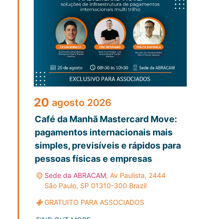
20
agosto
2026
Café da Manhã Mastercard Move:
pagamentos internacionais mais
simples, previsíveis e rápidos para
pessoas físicas e empresas
Sede da ABRACAM
,
Av Paulista, 2444
São Paulo
,
SP
01310-300
Brazil
GRATUITO PARA ASSOCIADOS