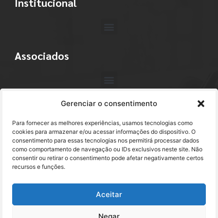
Institucional
Associados
Gerenciar o consentimento
Contato
Para fornecer as melhores experiências, usamos tecnologias como
+55 (11) 3113-4040
cookies para armazenar e/ou acessar informações do dispositivo. O
consentimento para essas tecnologias nos permitirá processar dados
como comportamento de navegação ou IDs exclusivos neste site. Não
abracam@abracam.com
consentir ou retirar o consentimento pode afetar negativamente certos
recursos e funções.
Avenida Paulista, 2444 - 1º Andar - Cj. 12
Bela Vista - São Paulo, SP CEP 01310-300
Aceitar
Negar