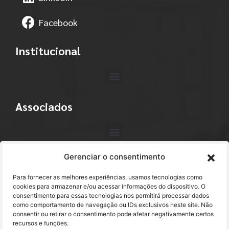
Facebook
Institucional
Associados
Gerenciar o consentimento
Contato
Para fornecer as melhores experiências, usamos tecnologias como
+55 (11) 3113-4040
cookies para armazenar e/ou acessar informações do dispositivo. O
consentimento para essas tecnologias nos permitirá processar dados
como comportamento de navegação ou IDs exclusivos neste site. Não
abracam@abracam.com
consentir ou retirar o consentimento pode afetar negativamente certos
recursos e funções.