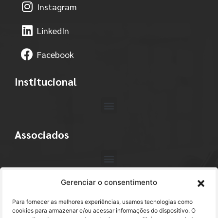
Instagram
LinkedIn
Facebook
Institucional
Associados
Gerenciar o consentimento
Contato
Para fornecer as melhores experiências, usamos tecnologias como
+55 (11) 3113-4040
cookies para armazenar e/ou acessar informações do dispositivo. O