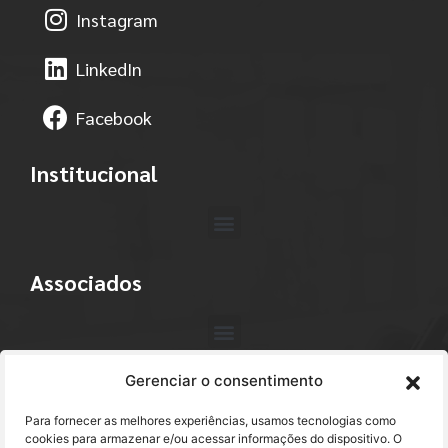
Instagram
LinkedIn
Facebook
Institucional
Associados
Gerenciar o consentimento
Contato
Para fornecer as melhores experiências, usamos tecnologias como
+55 (11) 3113-4040
cookies para armazenar e/ou acessar informações do dispositivo. O