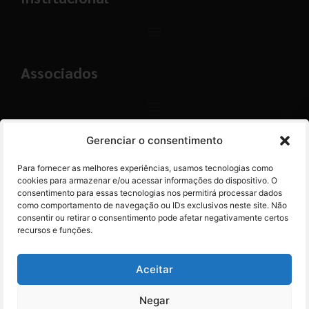
Associados
Gerenciar o consentimento
Contato
Para fornecer as melhores experiências, usamos tecnologias como
+55 (11) 3113-4040
cookies para armazenar e/ou acessar informações do dispositivo. O
consentimento para essas tecnologias nos permitirá processar dados
como comportamento de navegação ou IDs exclusivos neste site. Não
abracam@abracam.com
consentir ou retirar o consentimento pode afetar negativamente certos
recursos e funções.
Avenida Paulista, 2444 - 1º Andar - Cj. 12
Bela Vista - São Paulo, SP CEP 01310-300
Aceitar
Negar