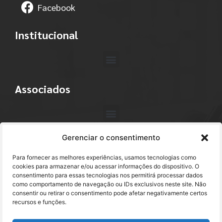
Facebook
Institucional
Associados
Gerenciar o consentimento
Contato
Para fornecer as melhores experiências, usamos tecnologias como
+55 (11) 3113-4040
cookies para armazenar e/ou acessar informações do dispositivo. O
consentimento para essas tecnologias nos permitirá processar dados
como comportamento de navegação ou IDs exclusivos neste site. Não
abracam@abracam.com
consentir ou retirar o consentimento pode afetar negativamente certos
recursos e funções.
Avenida Paulista, 2444 - 1º Andar - Cj. 12