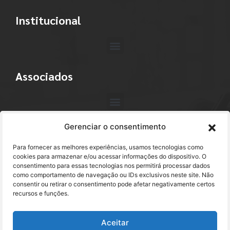
Institucional
Associados
Gerenciar o consentimento
Contato
Para fornecer as melhores experiências, usamos tecnologias como
+55 (11) 3113-4040
cookies para armazenar e/ou acessar informações do dispositivo. O
consentimento para essas tecnologias nos permitirá processar dados
como comportamento de navegação ou IDs exclusivos neste site. Não
abracam@abracam.com
consentir ou retirar o consentimento pode afetar negativamente certos
recursos e funções.
Avenida Paulista, 2444 - 1º Andar - Cj. 12
Bela Vista - São Paulo, SP CEP 01310-300
Aceitar